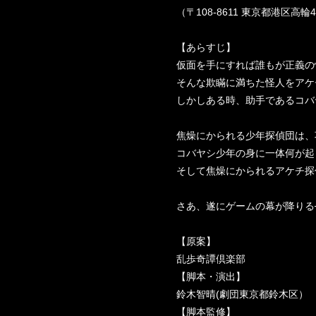
（〒108-8611 東京都港区高輪
【あらすじ】
仮面を手にすれば誰もが正義の
そんな欺瞞に満ちた怪人をアケ
しかしある時、助手であるコバ
焦燥にかられる少年探偵団は、
コバヤシ少年の身に一体何が起
そして焦燥にかられるアケチ探
さあ、遂にゲームの幕が降りる
【原案】
乱歩奇譚倶楽部
【脚本・演出】
鈴木智晴(劇団東京都鈴木区）
【脚本監修】