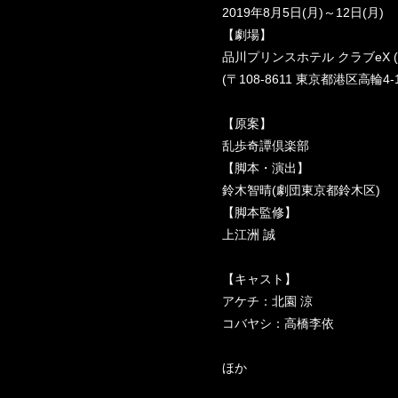
2019年8月5日(月)～12日(月)
【劇場】
品川プリンスホテル クラブeX (
(〒108-8611 東京都港区高輪
【原案】
乱歩奇譚倶楽部
【脚本・演出】
鈴木智晴(劇団東京都鈴木区)
【脚本監修】
上江洲 誠
【キャスト】
アケチ：北園 涼
コバヤシ：高橋李依
ほか