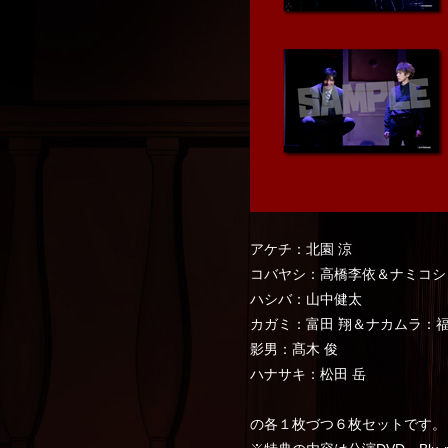
アケチ：北園 涼
コバヤシ：高橋李依＆ナミコシ
ハシバ：山中健太
カガミ：富田 翔＆ナカムラ：
影男：髙木 俊
ハナサキ：松田 岳
の各１枚づつ６枚セットです。