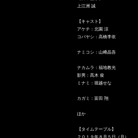
上江洲 誠
【キャスト】
アケチ：北園 涼
コバヤシ：高橋李依
ナミコシ：山﨑晶吾
ナカムラ：福地教光
影男：髙木 俊
ミナミ：堀越せな
カガミ：富田 翔
ほか
【タイムテーブル】
２０１９年８月５日（月）