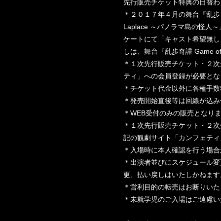
先行販売チケット特典の日替わ
＊２０１７年４月の舞台『乱歩奇譚 
Laplace ～パノラマ島の
ケートにて「キャスト希望無し
しは、舞台『乱歩奇譚 Game 
＊１次先行販売チケット・２次
ティ」への会員登録が必要とな
＊チケット代金以外に各種手数
＊発売開始直後等は回線が込み
＊WEB受付のみの販売となり
＊１次先行販売チケット・２次
記の観劇サイト「カンフェティ
＊入場時に本人確認を行う場合
＊出演者並びにスケジュール変
更、払い戻しはいたしかねます
＊営利目的の転売はお断りいた
＊未就学児のご入場はご遠慮い