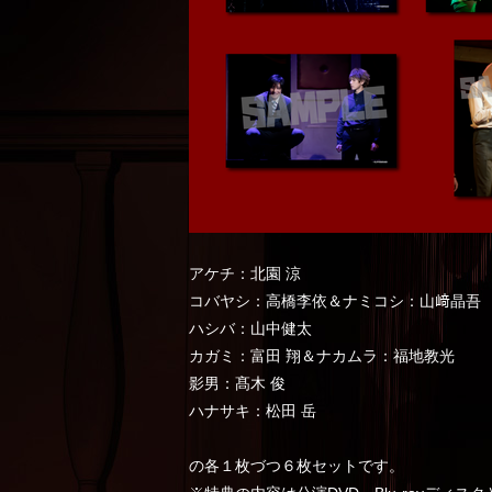
アケチ：北園 涼
コバヤシ：高橋李依＆ナミコシ：山﨑晶吾
ハシバ：山中健太
カガミ：富田 翔＆ナカムラ：福地教光
影男：髙木 俊
ハナサキ：松田 岳
の各１枚づつ６枚セットです。